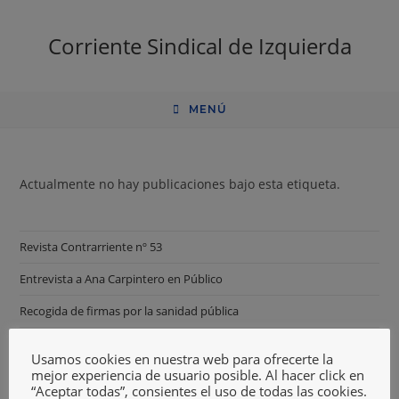
Corriente Sindical de Izquierda
MENÚ
Actualmente no hay publicaciones bajo esta etiqueta.
Revista Contrarriente nº 53
Entrevista a Ana Carpintero en Público
Recogida de firmas por la sanidad pública
Canal oficial CSI en Telegram
Usamos cookies en nuestra web para ofrecerte la
mejor experiencia de usuario posible. Al hacer click en
Agresión concejal
“Aceptar todas”, consientes el uso de todas las cookies.