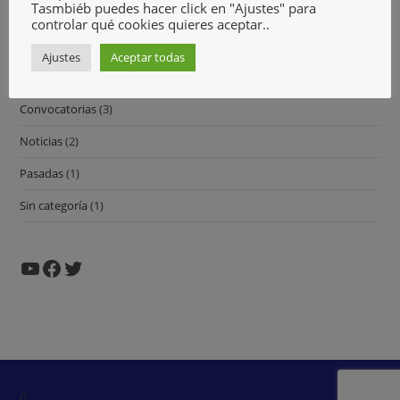
Tasmbiéb puedes hacer click en "Ajustes" para
controlar qué cookies quieres aceptar..
Comunicados
(3)
Ajustes
Aceptar todas
Contracorriente
(1)
Convocatorias
(3)
Noticias
(2)
Pasadas
(1)
Sin categoría
(1)
0