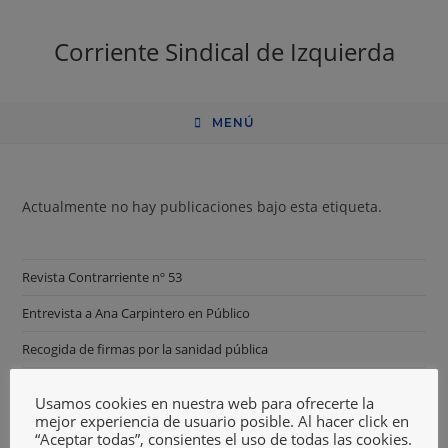
Corriente Sindical de Izquierda
MENÚ
Actualmente no hay publicaciones bajo esta etiqueta.
Revista Contrarriente nº 53
Entrevista a Ana Carpintero en Público
Recogida de firmas por la sanidad pública
Canal oficial CSI en Telegram
Usamos cookies en nuestra web para ofrecerte la
mejor experiencia de usuario posible. Al hacer click en
Agresión concejal
“Aceptar todas”, consientes el uso de todas las cookies.