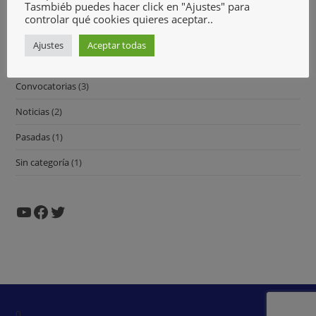
Tasmbiéb puedes hacer click en "Ajustes" para
controlar qué cookies quieres aceptar..
Comunicados
(3)
Ajustes
Aceptar todas
Contracorriente
(1)
Convocatorias
(3)
Noticias
(2)
Pasadas
(1)
Sin categoría
(1)
0