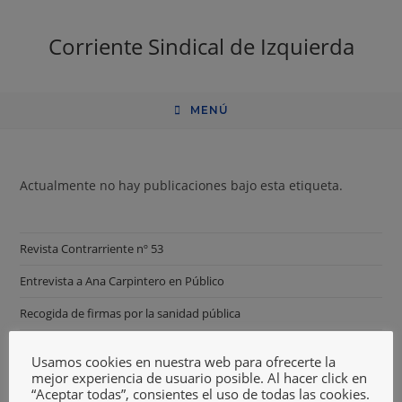
Corriente Sindical de Izquierda
MENÚ
Actualmente no hay publicaciones bajo esta etiqueta.
Revista Contrarriente nº 53
Entrevista a Ana Carpintero en Público
Recogida de firmas por la sanidad pública
Canal oficial CSI en Telegram
Usamos cookies en nuestra web para ofrecerte la
mejor experiencia de usuario posible. Al hacer click en
Agresión concejal
“Aceptar todas”, consientes el uso de todas las cookies.