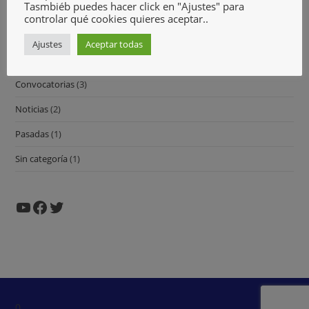
Tasmbiéb puedes hacer click en "Ajustes" para
controlar qué cookies quieres aceptar..
Comunicados
(3)
Ajustes
Aceptar todas
Contracorriente
(1)
Convocatorias
(3)
Noticias
(2)
Pasadas
(1)
Sin categoría
(1)
0