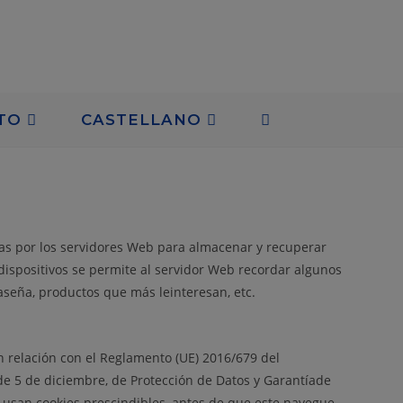
TO
CASTELLANO
adas por los servidores Web para almacenar y recuperar
 dispositivos se permite al servidor Web recordar algunos
aseña, productos que más leinteresan, etc.
en relación con el Reglamento (UE) 2016/679 del
de 5 de diciembre, de Protección de Datos y Garantíade
 usan cookies prescindibles, antes de que este navegue