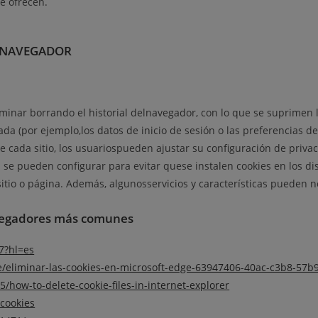
se ofrecen.
L NAVEGADOR
minar borrando el historial delnavegador, con lo que se suprimen l
 (por ejemplo,los datos de inicio de sesión o las preferencias de s
de cada sitio, los usuariospueden ajustar su configuración de priva
 pueden configurar para evitar quese instalen cookies en los dis
tio o página. Además, algunosservicios y características pueden no
avegadores más comunes
7?hl=es
ge/eliminar-las-cookies-en-microsoft-edge-63947406-40ac-c3b8-57
/how-to-delete-cookie-files-in-internet-explorer
#cookies