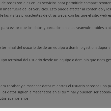
s de redes sociales en los servicios para permitirle compartircont
n línea fuera de los Servicios. Esto puede afectar al contenido y lo
e las visitas procedentes de otras webs, con las que el sitio web e
para evitar que los datos guardados en ellas seanvulnerables a at
 terminal del usuario desde un equipo o dominio gestionadopor el 
uipo terminal del usuario desde un equipo o dominio que noes gesti
 para recabar y almacenar datos mientras el usuario accedea una p
ue los datos siguen almacenados en el terminal y pueden ser accedi
utos avarios años.