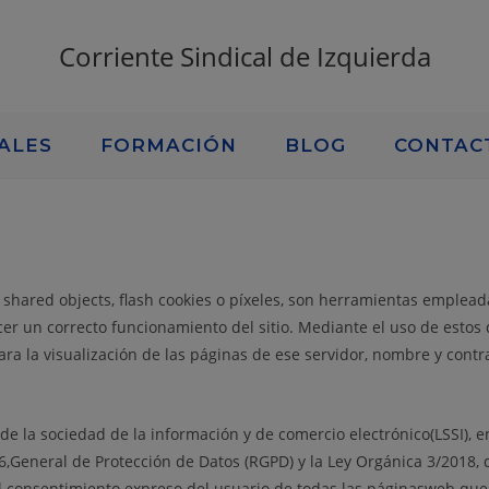
Corriente Sindical de Izquierda
ALES
FORMACIÓN
BLOG
CONTAC
al shared objects, flash cookies o píxeles, son herramientas emple
cer un correcto funcionamiento del sitio. Mediante el uso de estos
ra la visualización de las páginas de ese servidor, nombre y contr
 de la sociedad de la información y de comercio electrónico(LSSI), 
6,General de Protección de Datos (RGPD) y la Ley Orgánica 3/2018, 
el consentimiento expreso del usuario de todas las páginasweb que