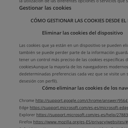
la utilización de las diferentes opciones o servicios que 
Gestionar las cookies
CÓMO GESTIONAR LAS COOKIES DESDE E
Eliminar las cookies del dispositivo
Las cookies que ya están en un dispositivo se pueden eli
también se puede perder parte de la información guardada
tener un control más preciso de las cookies específicas 
cookiesAunque la mayoría de los navegadores modernos se
dedeterminadas preferencias cada vez que se visite un si
desesión con perfil).
Cómo eliminar las cookies de los n
Chrome
http://support.google.com/chrome/answer/9564
Edge
https://support.microsoft.com/es-es/microsoft-ed
Explorer
https://support.microsoft.com/es-es/help/278835
Firefox
https://www.mozilla.org/es-ES/privacy/websites/